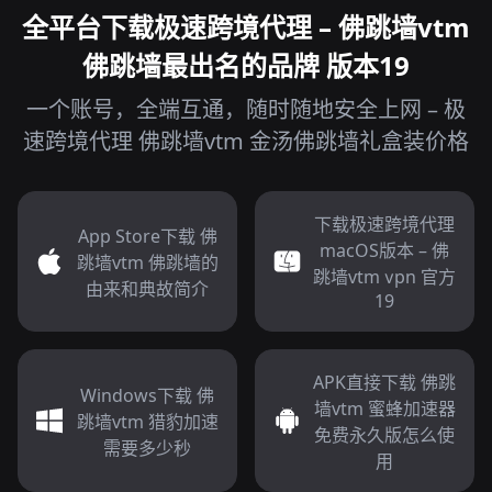
全平台下载极速跨境代理 – 佛跳墙vtm
佛跳墙最出名的品牌 版本19
一个账号，全端互通，随时随地安全上网 – 极
速跨境代理 佛跳墙vtm 金汤佛跳墙礼盒装价格
下载极速跨境代理
App Store下载 佛
macOS版本 – 佛
跳墙vtm 佛跳墙的
跳墙vtm ⅴpn 官方
由来和典故简介
19
APK直接下载 佛跳
Windows下载 佛
墙vtm 蜜蜂加速器
跳墙vtm 猎豹加速
免费永久版怎么使
需要多少秒
用